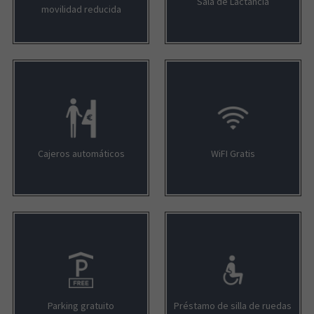
Sala de Lactancia
movilidad reducida
HIPERMERCADO ALCAMPO
VIVAGYM FUENLABRADA
TUNEL DE LAVADO
LORANCA
TIME ROAD
USA FITNESS
Cajeros automáticos
WiFI Gratis
MERCALORANKA
Parking gratuito
Préstamo de silla de ruedas