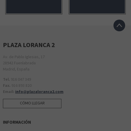
PLAZA LORANCA 2
Av. de Pablo Iglesias, 17
28942 Fuenlabrada
Madrid, España
Tel.
916 047 349
Fax.
916 893 820
Email:
info@plazaloranca2.com
CÓMO LLEGAR
INFORMACIÓN