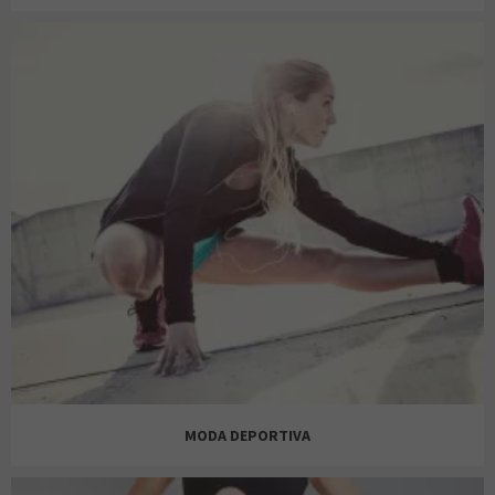
NEW YORKER
JUGUETTOS
BEGOÑA
PEPCO
LEFTIES
CALZEDONIA
MODA DEPORTIVA
POLINESIA