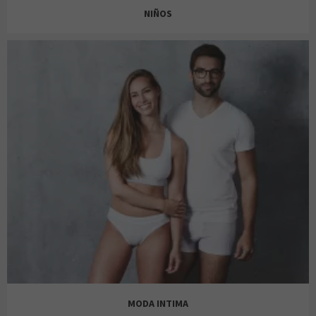
NIÑOS
JD
JACK&JONES
LEFTIES
JD
MODA INTIMA