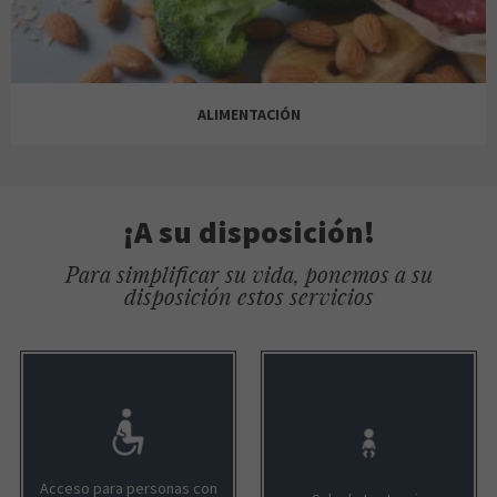
ORO CAJA
AROMAS ARTESANALES
ALIMENTACIÓN
MISTER MINIT
RITUALS
ROSELIN
¡A su disposición!
Para simplificar su vida, ponemos a su
LA ALCARRIA
disposición estos servicios
BELROS
TIENDANIMAL
SOLOPTICAL
ROUS
LA CASA DE LAS CARCASAS
Acceso para personas con