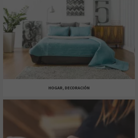
MISAKO
AMOR DE MADRE
PARFOIS
BETH'S
HOGAR, DECORACIÓN
PASSE
CEJA IDEAL