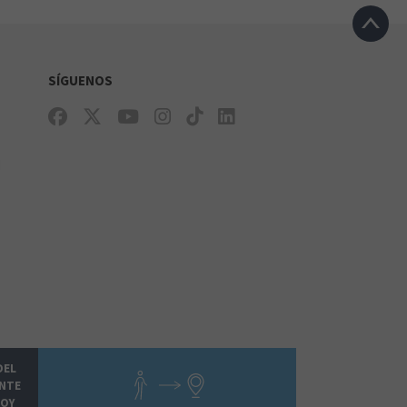
SÍGUENOS
VIVAGYM FUENLABRADA
LORANCA
e
d
DEL
NTE
HOY