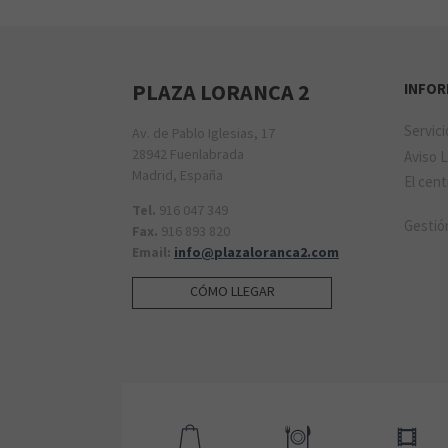
PLAZA LORANCA 2
INFO
PRIMOR
Servic
Av. de Pablo Iglesias, 17
TUNEL DE LAVADO
28942 Fuenlabrada
Aviso 
Madrid, España
El cen
Tel.
916 047 349
Gestió
Fax.
916 893 820
Email:
info@plazaloranca2.com
CÓMO LLEGAR