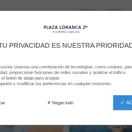
Horarios
Servicios
ESTAURANTES
PROMOCIONES
NOTICIAS
ALCAMPO
TU PRIVACIDAD ES NUESTRA PRIORIDA
TIENDAS
Todas las tiendas
 socios usamos una combinación de tecnologías, como cookies, para 
idad, proporcionar funciones de redes sociales y analizar el tráfico.
n el botón de abajo para aceptar.
POR CATEGORÍA
TODAS LA TIENDAS
inión y modificar tus preferencias en cualquier momento.
✓ A
✗ Negar todo
zar