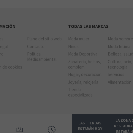
RMACIÓN
TODAS LAS MARCAS
RITUALS
SOLOPTICAL
ios
Plano del sitio web
Moda mujer
Moda hombr
Legal
Contacto
Ninõs
Moda Intima
tro
Política
Moda Deportiva
Belleza, salu
Medioambiental
Zapateria, bolsos,
Cultura, ocio,
n de cookies
complem.
tecnologia
Hogar, decoraciõn
Servicios
Joyerìa, relojerìa
Alimentación
Tienda
especializada
LA ZONA 
LAS TIENDAS
RESTAURA
ESTARÁN HOY
ESTARÁ 