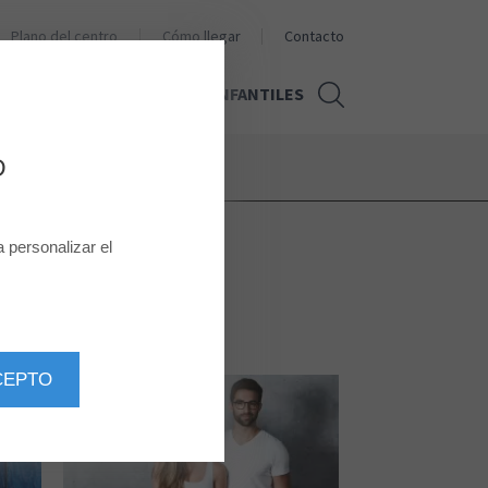
Plano del centro
Cómo llegar
Contacto
CINESA
ACTIVIDADES INFANTILES
D
personalizar el
CEPTO