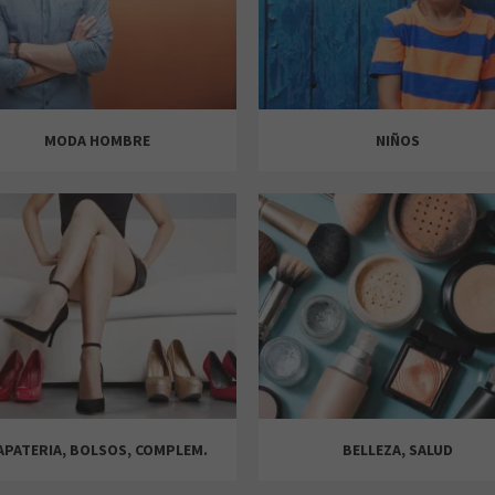
MODA HOMBRE
NIÑOS
APATERIA, BOLSOS, COMPLEM.
BELLEZA, SALUD
JACK&JONES
CALZEDONIA
JD
JD
JUGUETTOS
TEZENIS
LEFTIES
JD