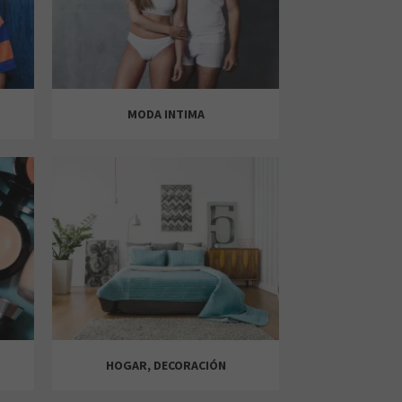
MODA INTIMA
HOGAR, DECORACIÓN
WOMEN' SECRET
LEFTIES
LEFTIES
MANGO