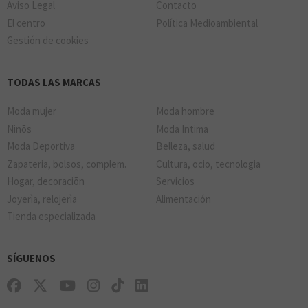
Aviso Legal
Contacto
El centro
Política Medioambiental
Gestión de cookies
TODAS LAS MARCAS
Moda mujer
Moda hombre
Ninõs
Moda Intima
Moda Deportiva
Belleza, salud
Zapateria, bolsos, complem.
Cultura, ocio, tecnologia
Hogar, decoraciõn
Servicios
Joyerìa, relojerìa
Alimentación
Tienda especializada
SÍGUENOS