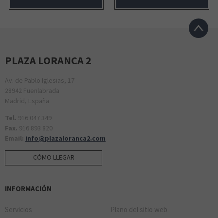
PLAZA LORANCA 2
Av. de Pablo Iglesias, 17
28942 Fuenlabrada
Madrid, España
Tel.
916 047 349
Fax.
916 893 820
Email:
info@plazaloranca2.com
CÓMO LLEGAR
INFORMACIÓN
Servicios
Plano del sitio web