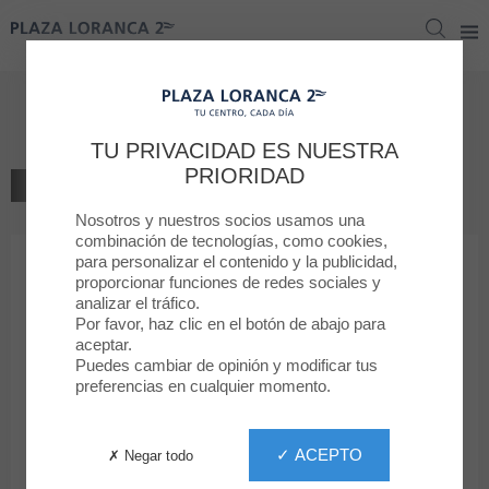
Plaza Loranca 2
Plaza Loranca 2
Tunel de lavado
TU PRIVACIDAD ES NUESTRA
PRIORIDAD
VOLVER AL LISTADO
Nosotros y nuestros socios usamos una
SERVICIOS
combinación de tecnologías, como cookies,
para personalizar el contenido y la publicidad,
proporcionar funciones de redes sociales y
Tunel de lavado
analizar el tráfico.
Por favor, haz clic en el botón de abajo para
aceptar.
Puedes cambiar de opinión y modificar tus
preferencias en cualquier momento.
✓ ACEPTO
✗ Negar todo