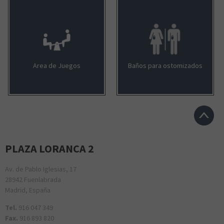
Area de Juegos
Baños para ostomizados
PLAZA LORANCA 2
Av. de Pablo Iglesias, 17
28942 Fuenlabrada
Madrid, España
Tel.
916 047 349
Fax.
916 893 820