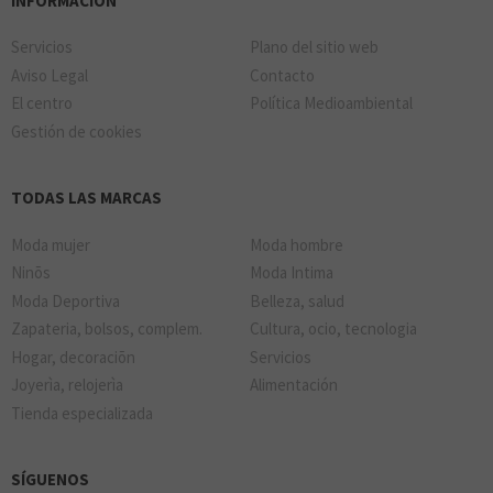
INFORMACIÓN
Servicios
Plano del sitio web
Aviso Legal
Contacto
El centro
Política Medioambiental
Gestión de cookies
TODAS LAS MARCAS
Moda mujer
Moda hombre
Ninõs
Moda Intima
Moda Deportiva
Belleza, salud
Zapateria, bolsos, complem.
Cultura, ocio, tecnologia
Hogar, decoraciõn
Servicios
Joyerìa, relojerìa
Alimentación
Tienda especializada
SÍGUENOS