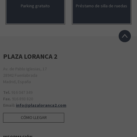
Parking gratuito
Préstamo de silla de ruedas
PLAZA LORANCA 2
Av. de Pablo Iglesias, 17
28942 Fuenlabrada
Madrid, España
Tel.
916 047 349
Fax.
916 893 820
Email:
info@plazaloranca2.com
CÓMO LLEGAR