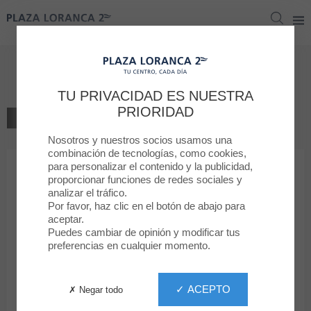
Plaza Loranca 2
Plaza Loranca 2
Kiosco ONCE
TU PRIVACIDAD ES NUESTRA
PRIORIDAD
VOLVER AL LISTADO
Nosotros y nuestros socios usamos una
SERVICIOS
combinación de tecnologías, como cookies,
para personalizar el contenido y la publicidad,
proporcionar funciones de redes sociales y
Kiosco ONCE
analizar el tráfico.
Por favor, haz clic en el botón de abajo para
aceptar.
Puedes cambiar de opinión y modificar tus
preferencias en cualquier momento.
De lunes a domingo de 10:00 a 22:00
✓ ACEPTO
✗ Negar todo
Planta Baja