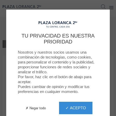
Plaza Loranca 2
Plaza Loranca 2
Joyería Aresso
TU PRIVACIDAD ES NUESTRA
PRIORIDAD
VOLVER AL LISTADO
Nosotros y nuestros socios usamos una
JOYERÍA, RELOJERÍA
combinación de tecnologías, como cookies,
para personalizar el contenido y la publicidad,
proporcionar funciones de redes sociales y
Joyería Aresso
analizar el tráfico.
Por favor, haz clic en el botón de abajo para
aceptar.
Puedes cambiar de opinión y modificar tus
preferencias en cualquier momento.
690 389 364
✓ ACEPTO
✗ Negar todo
De lunes a domingo de 10:00 a 22:00