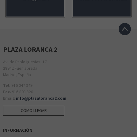
PLAZA LORANCA 2
Av. de Pablo Iglesias, 17
28942 Fuenlabrada
Madrid, España
Tel.
916 047 349
Fax.
916 893 820
Email:
info@plazaloranca2.com
CÓMO LLEGAR
INFORMACIÓN