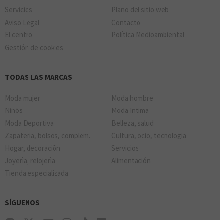
Servicios
Plano del sitio web
Aviso Legal
Contacto
El centro
Política Medioambiental
Gestión de cookies
TODAS LAS MARCAS
Moda mujer
Moda hombre
Ninõs
Moda Intima
Moda Deportiva
Belleza, salud
Zapateria, bolsos, complem.
Cultura, ocio, tecnologia
Hogar, decoraciõn
Servicios
Joyerìa, relojerìa
Alimentación
Tienda especializada
SÍGUENOS