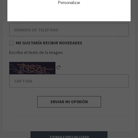
Personalizar
Email
Número de teléfono
ME GUSTARÍA RECIBIR NOVEDADES
Escribe el texto de la imagen.
Captcha
Reload Captcha
ENVIAR MI OPINIÓN
TIENDA ESPECIALIZADA