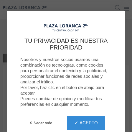
Plaza Loranca 2
Plaza Loranca 2
Dar su opinion
TU PRIVACIDAD ES NUESTRA
Aromas Artesanales
PRIORIDAD
VOLVER A LA TIENDA
Nosotros y nuestros socios usamos una
combinación de tecnologías, como cookies,
para personalizar el contenido y la publicidad,
1
2
3
4
5
proporcionar funciones de redes sociales y
Tu clasificación
analizar el tráfico.
Por favor, haz clic en el botón de abajo para
Mensaje
aceptar.
Puedes cambiar de opinión y modificar tus
preferencias en cualquier momento.
Nombre
✓ ACEPTO
✗ Negar todo
Apellido